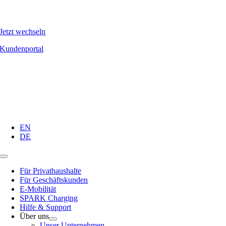
Skip
to
content
Jetzt wechseln
Kundenportal
EN
DE
Toggle
Navigation
Für Privathaushalte
Für Geschäftskunden
E-Mobilität
SPARK Charging
Hilfe & Support
Über uns
Unser Unternehmen