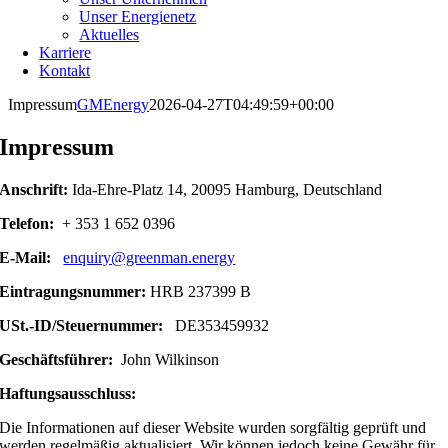
Unser Energienetz
Aktuelles
Karriere
Kontakt
Impressum
GMEnergy
2026-04-27T04:49:59+00:00
Impressum
Anschrift:
Ida-Ehre-Platz 14, 20095 Hamburg, Deutschland
Telefon:
+ 353 1 652 0396
E-Mail:
enquiry@greenman.energy
Eintragungsnummer:
HRB 237399 B
USt.-ID/Steuernummer:
DE353459932
Geschäftsführer:
John Wilkinson
Haftungsausschluss:
Die Informationen auf dieser Website wurden sorgfältig geprüft und
werden regelmäßig aktualisiert. Wir können jedoch keine Gewähr für