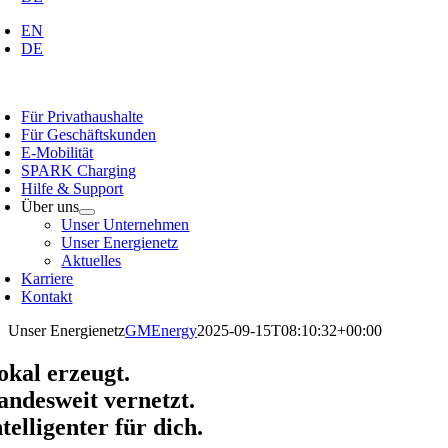
EN
DE
oggle
avigation
Für Privathaushalte
Für Geschäftskunden
E-Mobilität
SPARK Charging
Hilfe & Support
Über uns
Unser Unternehmen
Unser Energienetz
Aktuelles
Karriere
Kontakt
Unser Energienetz
GMEnergy
2025-09-15T08:10:32+00:00
okal erzeugt.
andesweit vernetzt.
ntelligenter für dich.